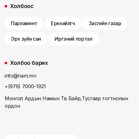
Холбоос
Парламент
Ерөнхийлөгч
Засгийн газар
Эрх зүйн сан
Иргэний портал
Холбоо барих
info@nam.mn
+(976) 7000-1921
Монгол Ардын Намын Төв Байр,Тусгаар тогтнолын
ордон