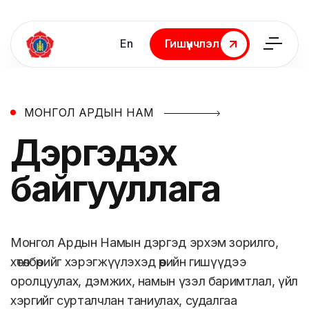
En
Гишүүнчлэл
Гишүүнчлэл
МОНГОЛ АРДЫН НАМ
Дэргэдэх
байгууллага
Монгол Ардын Намын дэргэд эрхэм зорилго,
хөтөлбөрийг хэрэгжүүлэхэд өөрийн гишүүдээ
оролцуулах, дэмжих, намын үзэл баримтлал, үйл
хэргийг сурталчлан таниулах, судалгаа