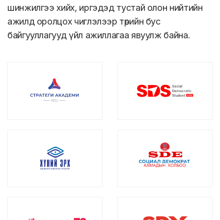
шинжилгээ хийх, иргэдэд тустай олон нийтийн
ажилд оролцох чиглэлээр төрийн бус
байгууллагууд үйл ажиллагаа явуулж байна.