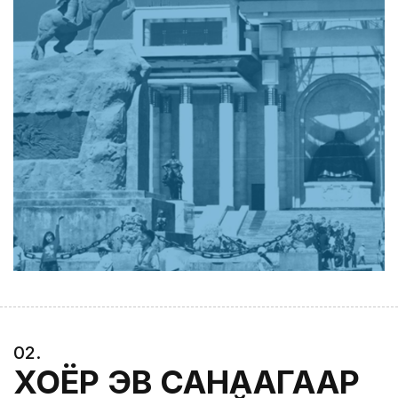
0
2
.
ХОЁР ЭВ САНААГААР