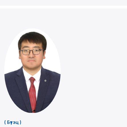
( Бүтэц )