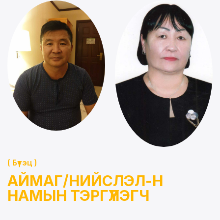
( Бүтэц )
АЙМАГ/НИЙСЛЭЛ-Н
НАМЫН ТЭРГҮҮЛЭГЧ