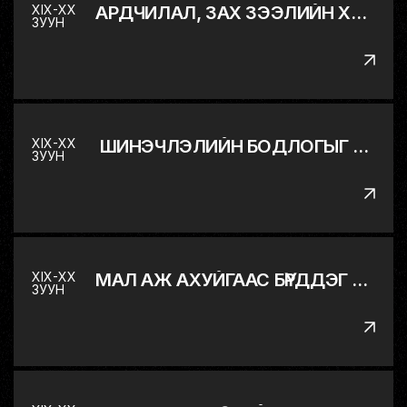
XIX-XX
АРДЧИЛАЛ, ЗАХ ЗЭЭЛИЙН ХАРИЛЦААНД ШИЛЖИХ ЯВЦ
ЗУУН
XIX-XX
ШИНЭЧЛЭЛИЙН БОДЛОГЫГ ЭХЛҮҮЛЭВ
ЗУУН
XIX-XX
МАЛ АЖ АХУЙГААС БҮРДДЭГ МОНГОЛ ОРНЫ ЭДИЙН ЗАСГИЙГ ОЛОН САЛБАРТ ШИЛЖҮҮЛЭВ
ЗУУН