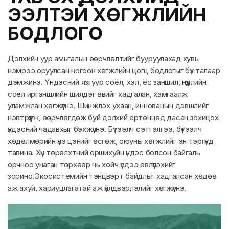
ЭЭЛТЭЙ ХӨГЖЛИЙН
БОДЛОГО
Дэлхийн уур амьгалын өөрчлөлтийг бууруулахад хувь
нэмрээ оруулсан ногоон хөгжлийн цогц бодлогыг бүх талаар
дэмжинэ. Үндэсний язгуур соёл, хэл, ёс заншил, нүүдлийн
соёл иргэншлийн шилдэг өвийг хадгалан, хамгаалж
уламжлан хөгжүүлнэ. Шинжлэх ухаан, инновацын дэвшлийг
нэвтрүүлж, өөрчлөгдөж буй дэлхий ертөнцөд дасан зохицох
үндэсний чадавхыг бэхжүүлнэ. Бүтээлч сэтгэлгээ, бүтээлч
хөдөлмөрийн үнэ цэнийг өсгөж, оюуны хөгжлийг эн тэргүүнд
тавина. Хүн төрөлхтний оршихуйн үндэс болсон байгаль
орчноо унаган төрхөөр нь хойч үедээ өвлүүлэхийг
зорино.Экосистемийн тэнцвэрт байдлыг хадгалсан хөдөө
аж ахуй, хариуцлагатай аж үйлдвэрлэлийг хөгжүүлнэ.