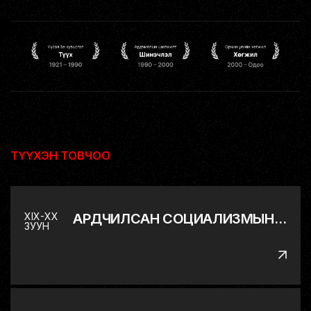
ТҮҮХЭН ТОВЧОО
XIX-XX
АРДЧИЛСАН СОЦИАЛИЗМЫН ДЭВШИЛТЭТ ХЭЛБЭР РҮҮ
ЗУУН