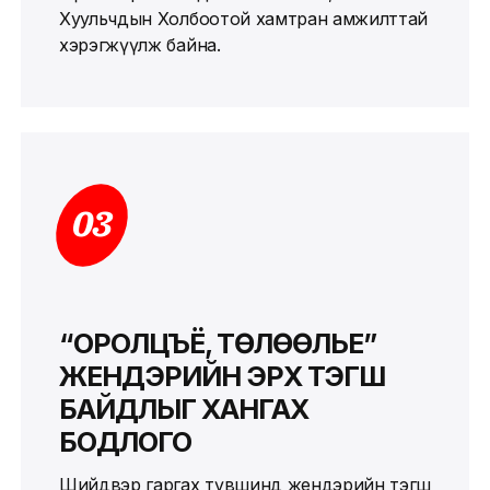
Хуульчдын Холбоотой хамтран амжилттай
хэрэгжүүлж байна.
03
“ОРОЛЦЪЁ, ТӨЛӨӨЛЬЕ”
ЖЕНДЭРИЙН ЭРХ ТЭГШ
БАЙДЛЫГ ХАНГАХ
БОДЛОГО
Шийдвэр гаргах түвшинд жендэрийн тэгш