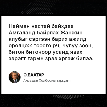
Найман настай байхдаа
Амгаланд байрлах Жанжин
клубыг сэргээн барих ажилд
оролцож тоосго үүрч, чулуу зөөн,
битон битоноор усанд явах
зэрэгт гарын үзүүрээ хүргэж билээ.
О.БААТАР
Ахмадын Холбооны тэргүүлэгч