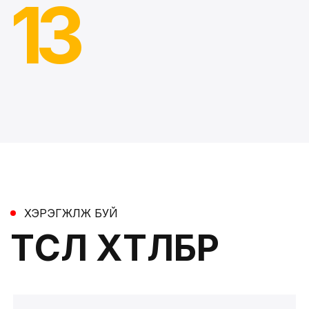
1
3
ХЭРЭГЖҮҮЛЖ БУЙ
ТӨСӨЛ ХӨТӨЛБӨР