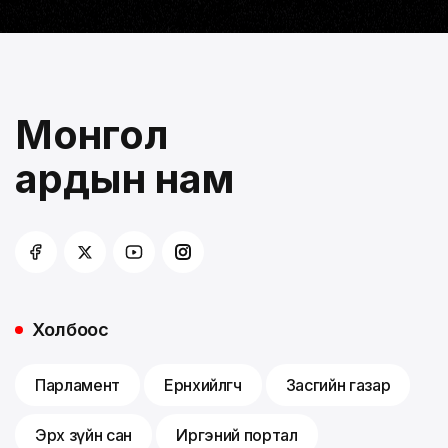
Монгол
ардын нам
Холбоос
Парламент
Ерөнхийлөгч
Засгийн газар
Эрх зүйн сан
Иргэний портал