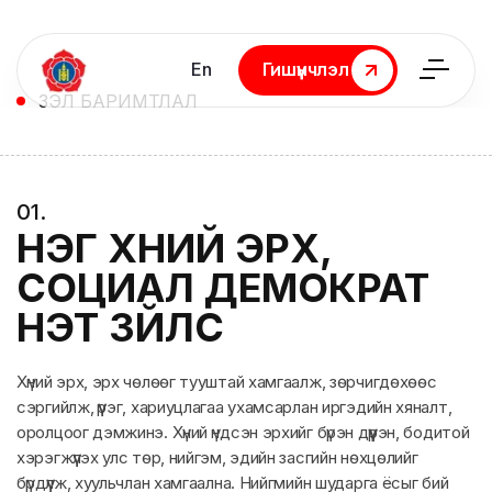
En
Гишүүнчлэл
Гишүүнчлэл
ҮЗЭЛ БАРИМТЛАЛ
0
1
.
НЭГ ХҮНИЙ ЭРХ,
СОЦИАЛ ДЕМОКРАТ
ҮНЭТ ЗҮЙЛС
Хүний эрх, эрх чөлөөг тууштай хамгаалж, зөрчигдөхөөс
сэргийлж, үүрэг, хариуцлагаа ухамсарлан иргэдийн хяналт,
оролцоог дэмжинэ. Хүний үндсэн эрхийг бүрэн дүүрэн, бодитой
хэрэгжүүлэх улс төр, нийгэм, эдийн засгийн нөхцөлийг
бүрдүүлж, хуульчлан хамгаална. Нийгмийн шударга ёсыг бий