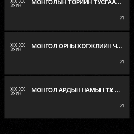
XIX-XX
МОНГОЛЫН ТӨРИЙН ТУСГААР ТОГТНОЛ, БҮРЭН ЭРХТ БАЙДЛЫГ СЭРГЭЭН БАТАТГАВ
ЗУУН
XIX-XX
МОНГОЛ ОРНЫ ХӨГЖЛИЙН ЧИГ БАРИМЖАА
ЗУУН
XIX-XX
МОНГОЛ АРДЫН НАМЫН ТҮҮХ БОЛ ХХ ЗУУНЫ МОНГОЛЫН ТУСГААР ТОГТНОЛЫН ТЭМЦЛИЙН ТҮҮХ
ЗУУН