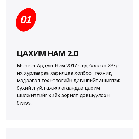
01
ЦАХИМ НАМ 2.0
Монгол Ардын Нам 2017 онд болсон 28-р
их хурлаараа харилцаа холбоо, техник,
мэдээлэл технологийн дэвшлийг ашиглаж,
бүхий л үйл ажиллагаандаа цахим
шилжилтийг хийх зорилт дэвшүүлсэн
билээ.