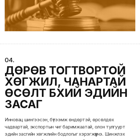
0
4
.
ДӨРӨВ ТОГТВОРТОЙ
ХӨГЖИЛ, ЧАНАРТАЙ
ӨСӨЛТ БҮХИЙ ЭДИЙН
ЗАСАГ
Инновац шингээсэн, бүтээмж өндөртэй, өрсөлдөх
чадвартай, экспортын чиг баримжаатай, олон тулгуурт
эдийн засгийн хөгжлийн бодлогыг хэрэгжүүлнэ. Шинжлэх