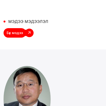
МЭДЭЭ МЭДЭЭЛЭЛ
Бүх
мэдээ