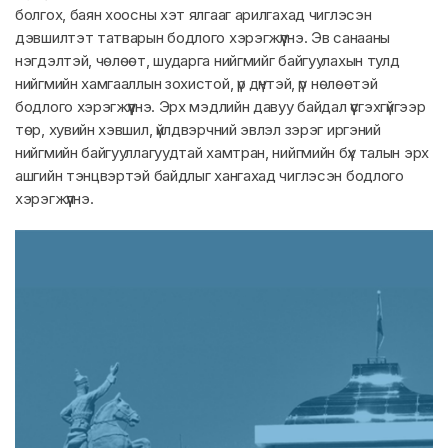
болгох, баян хоосны хэт ялгааг арилгахад чиглэсэн
дэвшилтэт татварын бодлого хэрэгжүүлнэ. Эв санааны
нэгдэлтэй, чөлөөт, шударга нийгмийг байгуулахын тулд
нийгмийн хамгааллын зохистой, үр дүнтэй, үр нөлөөтэй
бодлого хэрэгжүүлнэ. Эрх мэдлийн давуу байдал үүсгэхгүйгээр
төр, хувийн хэвшил, үйлдвэрчний эвлэл зэрэг иргэний
нийгмийн байгууллагуудтай хамтран, нийгмийн бүх талын эрх
ашгийн тэнцвэртэй байдлыг хангахад чиглэсэн бодлого
хэрэгжүүлнэ.