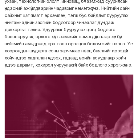
ухаан, технологийн ололт, инновац, бүтээмжид суурилсан
үндэсний аж үйлдвэрийн чадавхыг нэмэгжүүлнэ. Нийтийн сайн
сайхныг цаг ямагт эрхэмлэн, тэгш бус байдлыг бууруулах
нийгэм-эдийн засгийн бодлогоор чинээлэг дундаж
давхаргыг тэлнэ. Ядуурлыг бууруулах цогц бодлого
боловсруулж, орлого хүртээмжийг нэмэгдүүлснээр хүн бүр
нийгмийн амьдралд эрх тэгш оролцох боломжийг нээнэ. Үе
хоорондын шударга ёсны зарчмаар нөөц баялгийг ирээдүй
хойч үедээ хадгалан үлдээх, гадаад өрийн асуудлаар хойч
үедээ дарамт, хохирол учруулахгүй байх бодлого хэрэгжүүлнэ.