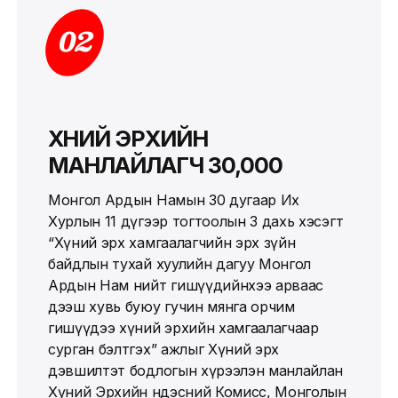
02
ХҮНИЙ ЭРХИЙН
МАНЛАЙЛАГЧ 30,000
Монгол Ардын Намын 30 дугаар Их
Хурлын 11 дүгээр тогтоолын 3 дахь хэсэгт
“Хүний эрх хамгаалагчийн эрх зүйн
байдлын тухай хуулийн дагуу Монгол
Ардын Нам нийт гишүүдийнхээ арваас
дээш хувь буюу гучин мянга орчим
гишүүдээ хүний эрхийн хамгаалагчаар
сурган бэлтгэх” ажлыг Хүний эрх
дэвшилтэт бодлогын хүрээлэн манлайлан
Хүний Эрхийн Үндэсний Комисс, Монголын