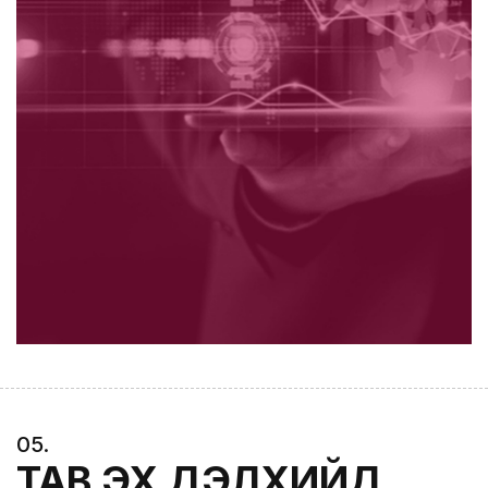
0
5
.
ТАВ ЭХ ДЭЛХИЙД