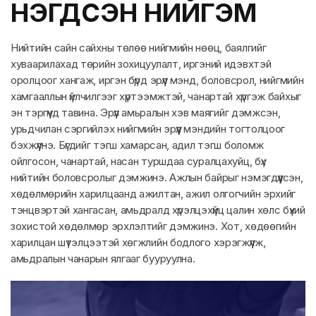
НЭГДСЭН НИЙГЭМ
Нийтийн сайн сайхны төлөө нийгмийн нөөц, баялгийг
хуваарилахад төрийн зохицуулалт, иргэний идэвхтэй
оролцоог хангаж, иргэн бүрд эрүүл мэнд, боловсрол, нийгмийн
хамгааллын үйлчилгээг хүртээмжтэй, чанартай хүргэж байхыг
эн тэргүүнд тавина. Эрүүл амьралын хэв маягийг дэмжсэн,
урьдчилан сэргийлэх нийгмийн эрүүл мэндийн тогтолцоог
бэхжүүлнэ. Бүгдийг тэгш хамарсан, адил тэгш боломж
ойлгосон, чанартай, насан туршдаа суралцахуйц, бүх
нийтийн боловсролыг дэмжинэ. Ажлын байрыг нэмэгдүүлсэн,
хөдөлмөрийн харилцаанд ажилтан, ажил олгогчийн эрхийг
тэнцвэртэй хангасан, амьдралд хүрэлцэхүйц цалин хөлс бүхий
зохистой хөдөлмөр эрхлэлтийг дэмжинэ. Хот, хөдөөгийн
харилцан шүтэлцээтэй хөгжлийн бодлого хэрэгжүүлж,
амьдралын чанарын ялгааг бууруулна.