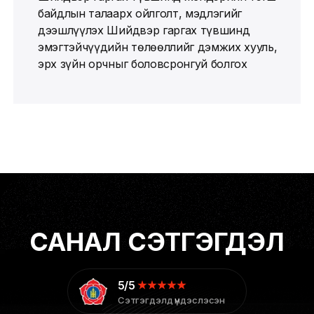
байдлын талаарх ойлголт, мэдлэгийг
дээшлүүлэх Шийдвэр гаргах түвшинд
эмэгтэйчүүдийн төлөөллийг дэмжих хууль,
эрх зүйн орчныг боловсронгуй болгох
САНАЛ СЭТГЭГДЭЛ
5/5
Сэтгэгдэлд үндэслэсэн