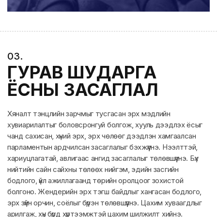
0
3
.
ГУРАВ ШУДАРГА
ЁСНЫ ЗАСАГЛАЛ
Хяналт тэнцлийн зарчмыг тусгасан эрх мэдлийн
хувиарилалтыг боловсронгуй болгож, хууль дээдлэх ёсыг
чанд сахисан, хүний эрх, эрх чөлөөг дээдлэн хамгаалсан
парламентын ардчилсан засаглалыг бэхжүүлнэ. Нээлттэй,
хариуцлагатай, авлигаас ангид засаглалыг төлөвшүүлнэ. Бүх
нийтийн сайн сайхны төлөөх нийгэм, эдийн засгийн
бодлого, үйл ажиллагаанд төрийн оролцоог зохистой
болгоно. Жендерийн эрх тэгш байдлыг хангасан бодлого,
эрх зүйн орчин, соёлыг бүрэн төлөвшүүлнэ. Цахим хуваагдлыг
арилгаж, хүн бүрд хүртээмжтэй цахим шилжилт хийнэ.